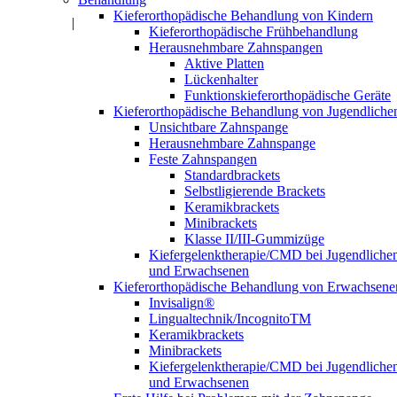
Kieferorthopädische Behandlung von Kindern
Impressum
|
Datenschutz
Kieferorthopädische Frühbehandlung
Herausnehmbare Zahnspangen
Aktive Platten
Lückenhalter
Funktionskieferorthopädische Geräte
Kieferorthopädische Behandlung von Jugendliche
Unsichtbare Zahnspange
Herausnehmbare Zahnspange
Feste Zahnspangen
Standardbrackets
Selbstligierende Brackets
Keramikbrackets
Minibrackets
Klasse II/III-Gummizüge
Kiefergelenktherapie/CMD bei Jugendliche
und Erwachsenen
Kieferorthopädische Behandlung von Erwachsene
Invisalign®
Lingualtechnik/IncognitoTM
Keramikbrackets
Minibrackets
Kiefergelenktherapie/CMD bei Jugendliche
und Erwachsenen