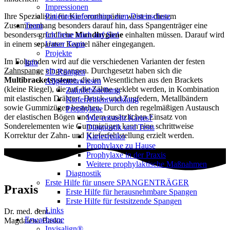
Impressionen
Ihre Spezialistin für Kieferorthopädie weist in diesem
Patienteninformation zum Datenschutz
Zusammenhang besonders darauf hin, dass Spangenträger eine
Team
besonders gründliche
Mundhygiene
einhalten müssen. Darauf wird
Ich freue mich auf Sie!
in einem separaten Kapitel näher eingegangen.
Unser Team
Projekte
Im Folgenden wird auf die verschiedenen Varianten der festen
Info
Zahnspange
eingegangen. Durchgesetzt haben sich die
3D Röntgen
Multibracketsysteme
, die im Wesentlichen aus den Brackets
Allgemeinwissen
(kleine Riegel), die auf die Zähne geklebt werden, in Kombination
Zahnfehlstellung
mit elastischen Drähten, Druck- und Zugfedern, Metallbändern
Kieferfehlentwicklung
sowie Gummizügen bestehen. Durch den regelmäßigen Austausch
Prophylaxe
der elastischen Bögen und dem zusätzlichen Einsatz von
Wie entsteht Karies?
Sonderelementen wie Gummizügen kann eine schrittweise
Diagnostik und Tests
Korrektur der Zahn- und Kieferfehlstellung erzielt werden.
Kariesrisiko
Prophylaxe zu Hause
Prophylaxe in der Praxis
Weitere prophylaktische Maßnahmen
Diagnostik
Erste Hilfe für unsere SPANGENTRÄGER
Praxis
Erste Hilfe für herausnehmbare Spangen
Erste Hilfe für festsitzende Spangen
Links
Dr. med. dent.
Erwachsene
Magdalena Baska
Invisalign®