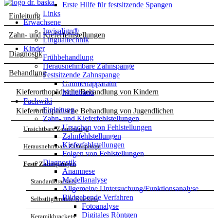
Erste Hilfe für festsitzende Spangen
Fachwiki
Links
Einleitung
Erwachsene
Invisalign®
Zahn- und Kieferfehlstellungen
Lingualtechnik
Kinder
Diagnostik
Frühbehandlung
Herausnehmbare Zahnspange
Behandlung
Festsitzende Zahnspange
Gaumenapparatur
Kieferorthopädische Behandlung von Kindern
Multiband
Fachwiki
Einleitung
Kieferorthopädische Behandlung von Jugendlichen
Zahn- und Kieferfehlstellungen
Ursachen von Fehlstellungen
Unsichtbare Zahnspange
Zahnfehlstellungen
Kieferfehlstellungen
Herausnehmbare Zahnspange
Folgen von Fehlstellungen
Diagnostik
Feste Zahnspangen
Anamnese
Modellanalyse
Standardbrackets
Allgemeine Untersuchung/Funktionsanalyse
Bildgebende Verfahren
Selbstligierende Brackets
Fotoanalyse
Digitales Röntgen
Keramikbrackets