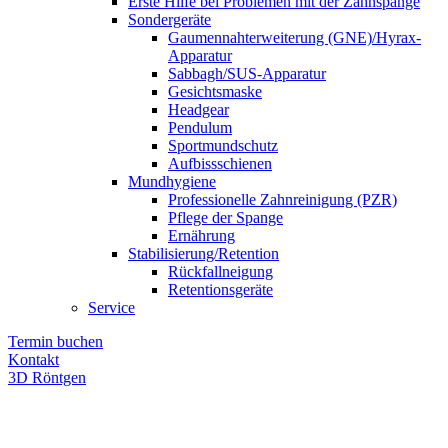
Erste Hilfe bei Problemen mit der Zahnspange
Sondergeräte
Gaumennahterweiterung (GNE)/Hyrax-
Apparatur
Sabbagh/SUS-Apparatur
Gesichtsmaske
Headgear
Pendulum
Sportmundschutz
Aufbissschienen
Mundhygiene
Professionelle Zahnreinigung (PZR)
Pflege der Spange
Ernährung
Stabilisierung/Retention
Rückfallneigung
Retentionsgeräte
Service
Termin buchen
Kontakt
3D Röntgen