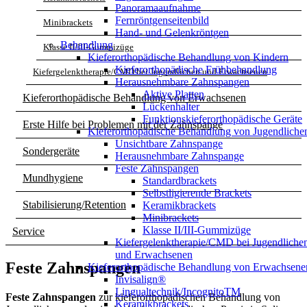
Panoramaaufnahme
Fernröntgenseitenbild
Minibrackets
Hand- und Gelenkröntgen
Behandlung
Klasse II/III-Gummizüge
Kieferorthopädische Behandlung von Kindern
Kieferorthopädische Frühbehandlung
Kiefergelenktherapie/CMD bei Jugendlichen und Erwachsenen
Herausnehmbare Zahnspangen
Aktive Platten
Kieferorthopädische Behandlung von Erwachsenen
Lückenhalter
Funktionskieferorthopädische Geräte
Erste Hilfe bei Problemen mit der Zahnspange
Kieferorthopädische Behandlung von Jugendliche
Unsichtbare Zahnspange
Sondergeräte
Herausnehmbare Zahnspange
Feste Zahnspangen
Mundhygiene
Standardbrackets
Selbstligierende Brackets
Stabilisierung/Retention
Keramikbrackets
Minibrackets
Klasse II/III-Gummizüge
Service
Kiefergelenktherapie/CMD bei Jugendliche
und Erwachsenen
Feste Zahnspangen
Kieferorthopädische Behandlung von Erwachsene
Invisalign®
Lingualtechnik/IncognitoTM
Feste Zahnspangen
zur kieferorthopädischen Behandlung von
Keramikbrackets