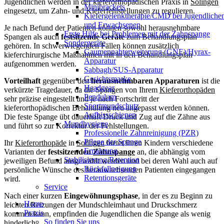
Jugendlichen werden in der kieferorthopädischen Praxis in
Solingen
Minibrackets
eingesetzt, um Zahn- und Kieferfehlstellungen zu regulieren.
Kiefergelenktherapie/CMD bei Jugendliche
und Erwachsenen
Je nach Befund der Patienten können sowohl herausnehmbare
Erste Hilfe bei Problemen mit der Zahnspange
Spangen als auch
festsitzende Geräte
zum Behandlungsplan
Sondergeräte
gehören. In schwerwiegenden Fällen können zusätzlich
Gaumennahterweiterung (GNE)/Hyrax-
kieferchirurgische Maßnahmen mit in den Behandlungsplan
Apparatur
aufgenommen werden.
Sabbagh/SUS-Apparatur
Gesichtsmaske
Vorteilhaft
gegenüber den
herausnehmbaren Apparaturen
ist die
Headgear
verkürzte Tragedauer, da die Spangen von Ihrem
Kieferorthopäden
Pendulum
sehr präzise eingestellt und je nach Fortschritt der
Sportmundschutz
kieferorthopädischen Behandlung neu angepasst werden können.
Aufbissschienen
Die feste Spange übt dauerhaft Druck und Zug auf die Zähne aus
Mundhygiene
und führt so zur Korrektur der Fehlstellungen.
Professionelle Zahnreinigung (PZR)
Pflege der Spange
Ihr
Kieferorthopäde
in
Solingen
bietet Ihren Kindern verschiedene
Ernährung
Varianten der
festsitzenden
Zahnspange
an, die abhängig vom
Stabilisierung/Retention
jeweiligen Befund ausgewählt werden und bei deren Wahl auch auf
Rückfallneigung
persönliche Wünsche des heranwachsenden Patienten eingegangen
Retentionsgeräte
wird.
Service
Nach einer kurzen
Eingewöhnungsphase
, in der es zu Beginn zu
Home
leichten Reizungen der Mundschleimhaut und Druckschmerz
Praxis
kommen kann, empfinden die Jugendlichen die Spange als wenig
So finden Sie uns
hinderlich.