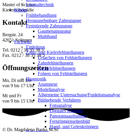
Master of Science
Lingualtechnik
Kieferorthopädie
Kinder
Frühbehandlung
Herausnehmbare Zahnspange
Kontakt
Festsitzende Zahnspange
Gaumenapparatur
Bergstr. 24
Multiband
42651 Solingen
Fachwiki
Einleitung
Tel. 0212 / 38 35 38 3
Zahn- und Kieferfehlstellungen
Fax. 0212 / 38 35 38 5
Ursachen von Fehlstellungen
Zahnfehlstellungen
Öffnungs­zeiten
Kieferfehlstellungen
Folgen von Fehlstellungen
Diagnostik
Mo, Di und Do
Anamnese
von 9 bis 17 Uhr
Modellanalyse
Allgemeine Untersuchung/Funktionsanalyse
Mi und Fr
Bildgebende Verfahren
von 9 bis 15 Uhr
Fotoanalyse
Digitales Röntgen
Panoramaaufnahme
Fernröntgenseitenbild
Hand- und Gelenkröntgen
© Dr. Magdalena Baska M.Sc
Behandlung