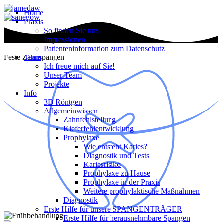
Home
Praxis
So finden Sie uns
Impressionen
Patienteninformation zum Datenschutz
Team
Feste Zahnspangen
Ich freue mich auf Sie!
Unser Team
Projekte
Info
3D Röntgen
Allgemeinwissen
Zahnfehlstellung
Kieferfehlentwicklung
Prophylaxe
Wie entsteht Karies?
Diagnostik und Tests
Kariesrisiko
Prophylaxe zu Hause
Prophylaxe in der Praxis
Weitere prophylaktische Maßnahmen
Diagnostik
Erste Hilfe für unsere SPANGENTRÄGER
Erste Hilfe für herausnehmbare Spangen