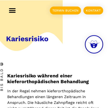
TERMIN BUCHEN
KONTAKT
HOME
PRAXIS
TEAM
INFO
ERWACHSENE
KINDER
FACHWIKI
Kariesrisiko
IS BALD 😀
Kariesrisiko während einer
kieferorthopädischen Behandlung
In der Regel nehmen kieferorthopädische
Behandlungen einen längeren Zeitraum in
Anspruch. Die häusliche Zahnpflege reicht oft